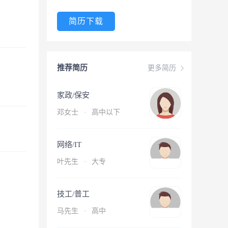
简历下载
推荐简历
更多简历
家政/保安
邓女士
·
高中以下
网络/IT
叶先生
·
大专
技工/普工
马先生
·
高中